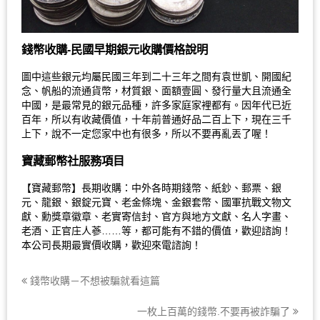
錢幣收購-民國早期銀元收購價格說明
圖中這些銀元均屬民國三年到二十三年之間有袁世凱、開國紀
念、帆船的流通貨幣，材質銀、面額壹圓、發行量大且流通全
中國，是最常見的銀元品種，許多家庭家裡都有。因年代已近
百年，所以有收藏價值，十年前普通好品二百上下，現在三千
上下，說不一定您家中也有很多，所以不要再亂丟了喔！
寶藏郵幣社服務項目
【寶藏郵幣】長期收購：中外各時期錢幣、紙鈔、郵票、銀
元、龍銀、銀錠元寶、老金條塊、金銀套幣、國軍抗戰文物文
獻、勳獎章徽章、老實寄信封、官方與地方文獻、名人字畫、
老酒、正官庄人蔘……等，都可能有不錯的價值，歡迎諮詢！
本公司長期最實價收購，歡迎來電諮詢！
錢幣收購－不想被騙就看這篇
一枚上百萬的錢幣.不要再被詐騙了