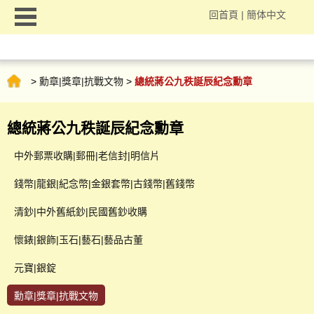
回首頁
|
簡体中文
>
勳章|獎章|抗戰文物
>
總統蔣公九秩誕辰紀念勳章
總統蔣公九秩誕辰紀念勳章
中外郵票收購|郵冊|老信封|明信片
錢幣|龍銀|紀念幣|金銀套幣|古錢幣|舊錢幣
清鈔|中外舊紙鈔|民國舊鈔收購
懷錶|銀飾|玉石|藝石|藝品古董
元寶|銀錠
勳章|獎章|抗戰文物