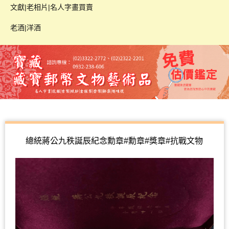
文獻|老相片|名人字畫買賣
老酒|洋酒
總統蔣公九秩誕辰紀念勳章#勳章#獎章#抗戰文物